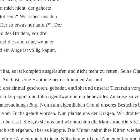
t mich nicht, der gehörte
ot sein.“ Wir sahen uns den
ier so etwas nur antun?“. Der
od des Bruders, vor drei
 und dies auch nur, wenn er
nd ein Auge ist völlig kaputt.
hat, es ist komplett ausgelaufen und nicht mehr zu retten. Seine Oh
e. Auch ist seine Haut in einem schlimmen Zustand.
erst einmal geschoren, gebadet, entfloht und unserer Tierärztin vorge
fzupäppeln und ihn irgendwann in ein liebevolles Zuhause zu vermit
utuntersuchung nötig. Nun zum eigentlichen Grund unseres Besuches b
vom Fuchs geholt worden. Nun platzte uns der Kragen. Wir drohten
icht überlässt. Sie gab sie uns und wir brachten die Mama und die 5 
 schiefgehen, aber es klappte. Die Mutter nahm ihre Kitten wieder
eitrige Augen und bei einem Kätzchen wird eine Augenentfernung nöt