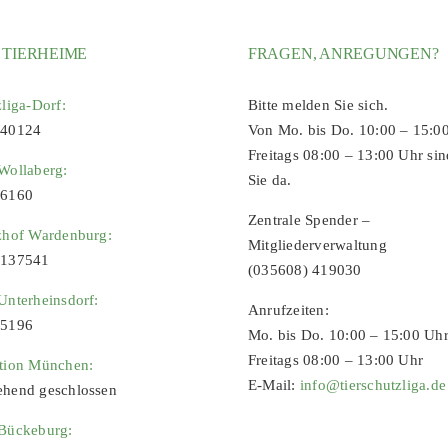
 TIERHEIME
FRAGEN, ANREGUNGEN?
zliga-Dorf:
Bitte melden Sie sich.
 40124
Von Mo. bis Do. 10:00 – 15:0
Freitags 08:00 – 13:00 Uhr sin
Wollaberg:
Sie da.
96160
Zentrale Spender –
zhof Wardenburg:
Mitgliederverwaltung
9137541
(035608) 419030
Unterheinsdorf:
Anrufzeiten:
65196
Mo. bis Do. 10:00 – 15:00 Uh
Freitags 08:00 – 13:00 Uhr
ation München:
E-Mail:
info@tierschutzliga.de
ehend geschlossen
 Bückeburg: