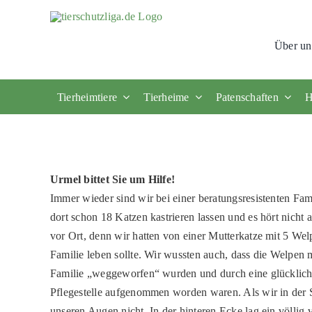
Skip
to
Über un
content
Tierheimtiere
Tierheime
Patenschaften
H
Urmel bittet Sie um Hilfe!
Immer wieder sind wir bei einer beratungsresistenten Fam
dort schon 18 Katzen kastrieren lassen und es hört nicht
vor Ort, denn wir hatten von einer Mutterkatze mit 5 Welp
Familie leben sollte. Wir wussten auch, dass die Welpen
Familie „weggeworfen“ wurden und durch eine glücklich
Pflegestelle aufgenommen worden waren. Als wir in der S
unseren Augen nicht. In der hinteren Ecke lag ein völlig v