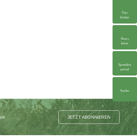
Tier
heime
News
letter
Spenden
portal
Suche
ten
JETZT ABONNIEREN