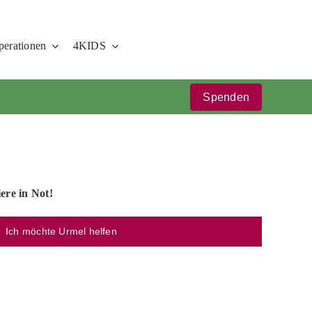
erationen
4KIDS
Spenden
iere in Not!
Ich möchte Urmel helfen