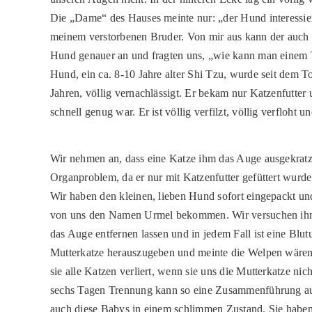
Die „Dame“ des Hauses meinte nur: „der Hund interessier
meinem verstorbenen Bruder. Von mir aus kann der auch t
Hund genauer an und fragten uns, „wie kann man einem T
Hund, ein ca. 8-10 Jahre alter Shi Tzu, wurde seit dem T
Jahren, völlig vernachlässigt. Er bekam nur Katzenfutter
schnell genug war. Er ist völlig verfilzt, völlig verfloht u
Wir nehmen an, dass eine Katze ihm das Auge ausgekratzt 
Organproblem, da er nur mit Katzenfutter gefüttert wurd
Wir haben den kleinen, lieben Hund sofort eingepackt und 
von uns den Namen Urmel bekommen. Wir versuchen ihn au
das Auge entfernen lassen und in jedem Fall ist eine Bl
Mutterkatze herauszugeben und meinte die Welpen wären 
sie alle Katzen verliert, wenn sie uns die Mutterkatze n
sechs Tagen Trennung kann so eine Zusammenführung auch
auch diese Babys in einem schlimmen Zustand. Sie haben 