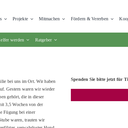
s
Projekte
Mitmachen
Fördern & Vererben
Koop
elfer werden
Ratgeber
Spenden Sie bitte jetzt für T
ilie bei uns im Ort. Wir haben
 auf. Gestern waren wir wieder
en gehört, die in dieser
 mit 3,5 Wochen von der
e Fügung bei einer
tube waren, trauten wir
erfilzter, verwahrloster Hund.