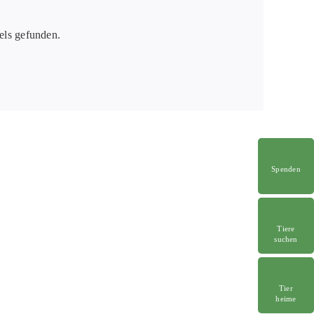
els gefunden.
Spenden
Tiere
suchen
Tier
heime