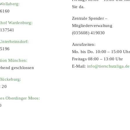
Wollaberg:
Sie da.
96160
Zentrale Spender –
zhof Wardenburg:
Mitgliederverwaltung
9137541
(035608) 419030
Unterheinsdorf:
Anrufzeiten:
65196
Mo. bis Do. 10:00 – 15:00 Uh
Freitags 08:00 – 13:00 Uhr
ation München:
E-Mail:
info@tierschutzliga.de
ehend geschlossen
 Bückeburg:
2 20
ies Oberdinger Moos:
0