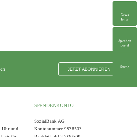
News
letter
Spenden
portal
Suche
ten
JETZT ABONNIEREN
SPENDENKONTO
SozialBank AG
0 Uhr und
Kontonummer 9838503
d wir für
Bankleitzahl 37020500