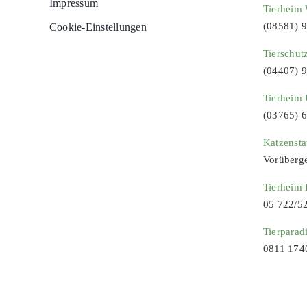
Impressum
Tierheim 
(08581) 
Cookie-Einstellungen
Tierschut
(04407) 
Tierheim 
(03765) 
Katzenst
Vorüberg
Tierheim
05 722/5
Tierparad
0811 174