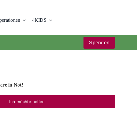
erationen
4KIDS
Spenden
iere in Not!
Ich möchte helfen