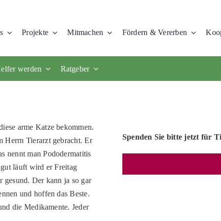
s
Projekte
Mitmachen
Fördern & Vererben
Koop
elfer werden
Ratgeber
e diese arme Katze bekommen.
Spenden Sie bitte jetzt für T
 Herrn Tierarzt ge
bracht. Er
Das nennt man Pododermatitis
ut läuft wird er Freitag
r gesund. Der kann ja so gar
nennen und hoffen das Beste.
P und die Medikamente. Jeder