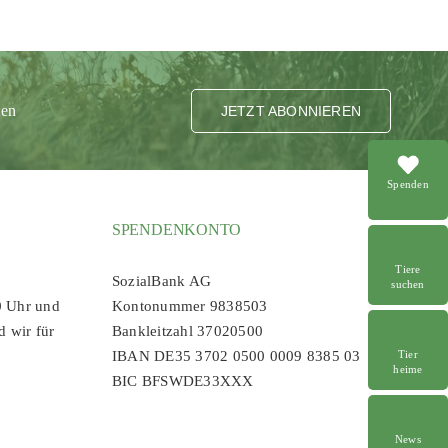
ten
JETZT ABONNIEREN
Spenden
SPENDENKONTO
Tiere
SozialBank AG
suchen
0 Uhr und
Kontonummer 9838503
d wir für
Bankleitzahl 37020500
Tier
IBAN DE35 3702 0500 0009 8385 03
heime
BIC BFSWDE33XXX
News