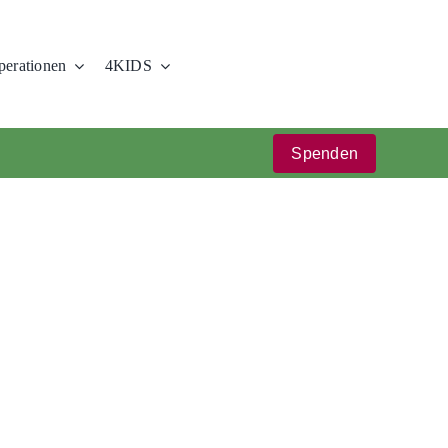
erationen
4KIDS
Spenden