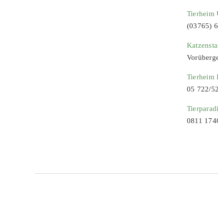
Tierheim 
(03765) 
Katzenst
Vorüberg
Tierheim
05 722/5
Tierparad
0811 174