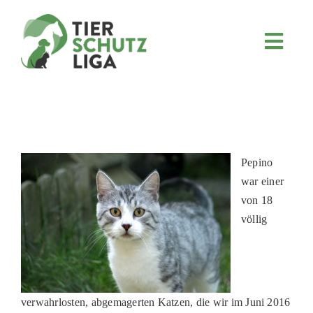
Skip
to
content
Toggl
Navig
JETZT SPENDEN
ÜBER UNS
PROJEKTE
MITMACHEN
Pepino
war einer
FÖRDERN & VERERBEN
von 18
KOOPERATIONEN
völlig
4KIDS
TIERHEIMTIERE
verwahrlosten, abgemagerten Katzen, die wir im Juni 2016
TIERHEIME