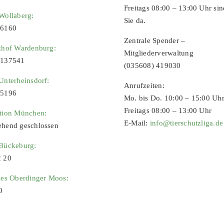
Freitags 08:00 – 13:00 Uhr sin
Wollaberg:
Sie da.
96160
Zentrale Spender –
zhof Wardenburg:
Mitgliederverwaltung
9137541
(035608) 419030
Unterheinsdorf:
Anrufzeiten:
65196
Mo. bis Do. 10:00 – 15:00 Uh
Freitags 08:00 – 13:00 Uhr
ation München:
E-Mail:
info@tierschutzliga.de
ehend geschlossen
 Bückeburg:
2 20
ies Oberdinger Moos:
0