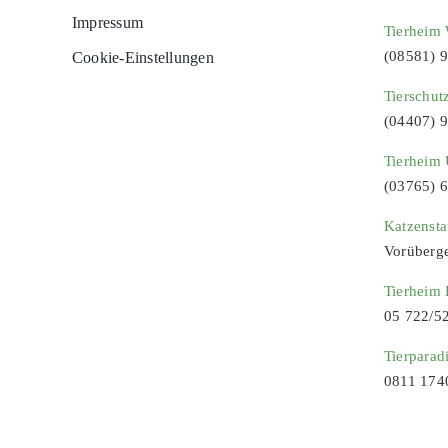
Impressum
Tierheim 
(08581) 
Cookie-Einstellungen
Tierschut
(04407) 
Tierheim 
(03765) 
Katzenst
Vorüberg
Tierheim
05 722/5
Tierparad
0811 174