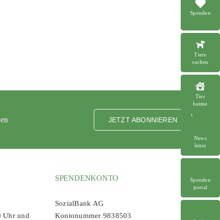
Spenden
Tiere
suchen
Tier
heime
ten
JETZT ABONNIEREN
News
letter
SPENDENKONTO
Spenden
portal
SozialBank AG
0 Uhr und
Kontonummer 9838503