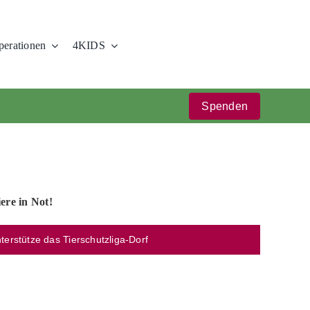
erationen
4KIDS
Spenden
iere in Not!
nterstütze das Tierschutzliga-Dorf