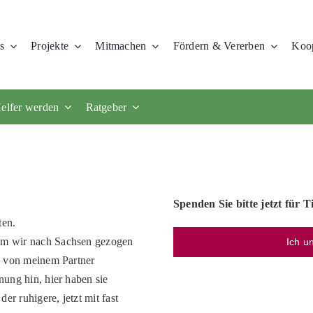
s
Projekte
Mitmachen
Fördern & Vererben
Koop
elfer werden
Ratgeber
Spenden Sie bitte jetzt für T
ten.
dem wir nach Sachsen gezogen
Ich u
rn von meinem Partner
nung hin, hier haben sie
er ruhigere, jetzt mit fast