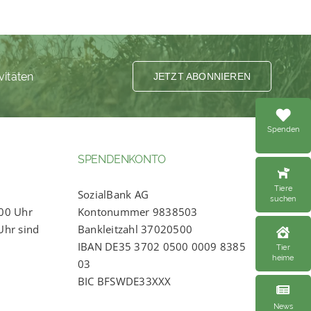
vitäten
JETZT ABONNIEREN
Spenden
SPENDENKONTO
Tiere
SozialBank AG
suchen
:00 Uhr
Kontonummer 9838503
Uhr sind
Bankleitzahl 37020500
IBAN DE35 3702 0500 0009 8385
Tier
heime
03
BIC BFSWDE33XXX
News