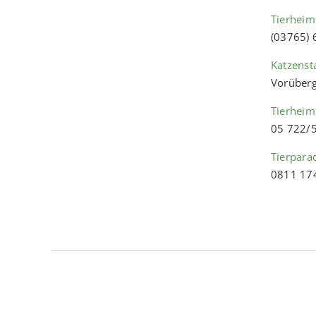
Tierheim
(03765)
Katzenst
Vorüberg
Tierheim
05 722/
Tierpara
0811 17