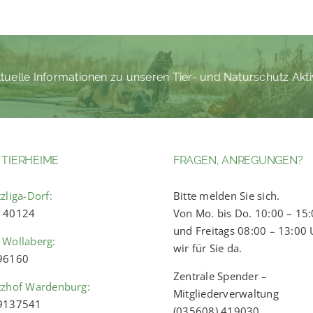
tuelle Informationen zu unseren Tier- und Naturschutz Akti
 TIERHEIME
FRAGEN, ANREGUNGEN?
zliga-Dorf:
Bitte melden Sie sich.
) 40124
Von Mo. bis Do. 10:00 – 15
und Freitags 08:00 – 13:00 
 Wollaberg:
wir für Sie da.
 96160
Zentrale Spender –
tzhof Wardenburg:
Mitgliederverwaltung
 9137541
(035608) 419030