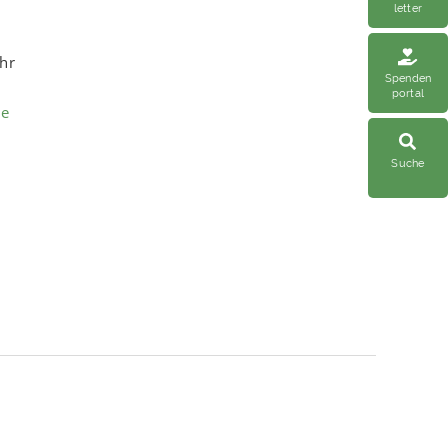
letter
Uhr
Spenden
portal
de
Suche