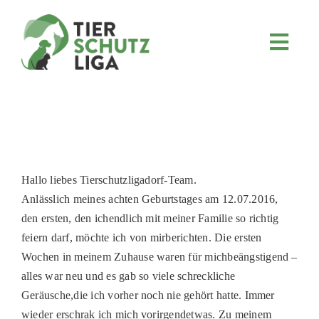
Skip
to
content
Toggl
Navig
JETZT SPENDEN
ÜBER UNS
PROJEKTE
MITMACHEN
Hallo liebes Tierschutzligadorf-Team.
FÖRDERN & VERERBEN
Anlässlich meines achten Geburtstages am 12.07.2016,
den ersten, den ichendlich mit meiner Familie so richtig
KOOPERATIONEN
feiern darf, möchte ich von mirberichten. Die ersten
4KIDS
Wochen in meinem Zuhause waren für michbeängstigend –
alles war neu und es gab so viele schreckliche
TIERHEIMTIERE
Geräusche,die ich vorher noch nie gehört hatte. Immer
TIERHEIME
wieder erschrak ich mich vorirgendetwas. Zu meinem