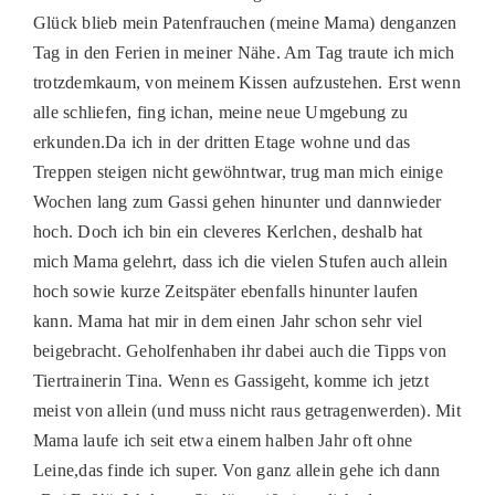
Glück blieb mein Patenfrauchen (meine Mama) denganzen
PATENSCHAFTEN
Tag in den Ferien in meiner Nähe. Am Tag traute ich mich
HELFER WERDEN
trotzdemkaum, von meinem Kissen aufzustehen. Erst wenn
alle schliefen, fing ichan, meine neue Umgebung zu
RATGEBER
erkunden.Da ich in der dritten Etage wohne und das
Treppen steigen nicht gewöhntwar, trug man mich einige
Wochen lang zum Gassi gehen hinunter und dannwieder
hoch. Doch ich bin ein cleveres Kerlchen, deshalb hat
mich Mama gelehrt, dass ich die vielen Stufen auch allein
hoch sowie kurze Zeitspäter ebenfalls hinunter laufen
kann. Mama hat mir in dem einen Jahr schon sehr viel
beigebracht. Geholfenhaben ihr dabei auch die Tipps von
Tiertrainerin Tina. Wenn es Gassigeht, komme ich jetzt
meist von allein (und muss nicht raus getragenwerden). Mit
Mama laufe ich seit etwa einem halben Jahr oft ohne
Leine,das finde ich super. Von ganz allein gehe ich dann