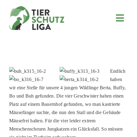
Skip
to
content
Toggl
Navig
JETZT SPENDEN
ÜBER UNS
PROJEKTE
MITMACHEN
Endlich
haben
FÖRDERN & VERERBEN
wir eine Stelle für unsere 4 jungen Wildlinge Berta, Buffy,
KOOPERATIONEN
Bo und Buh gefunden. Die vier Geschwister haben einen
Platz auf einem Bauernhof gefunden, wo man kastrierte
4KIDS
Mäusefänger suchte, die nun den Stall und die Gebäude
TIERHEIMTIERE
Mäusefrei halten. Für die vier leider extrem
Menschenscheuen Jungkatzen ein Glücksfall. So müssen
TIERHEIME