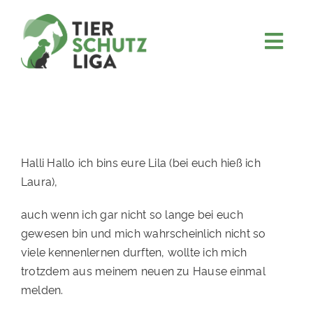
Skip
to
content
Togg
JETZT SPENDEN
Navi
ÜBER UNS
PROJEKTE
MITMACHEN
Halli Hallo ich bins eure Lila (bei euch hieß ich
Laura),
FÖRDERN & VERERBEN
auch wenn ich gar nicht so lange bei euch
KOOPERATIONEN
gewesen bin und mich wahrscheinlich nicht so
4KIDS
viele kennenlernen durften, wollte ich mich
trotzdem aus meinem neuen zu Hause einmal
TIERHEIMTIERE
melden.
TIERHEIME