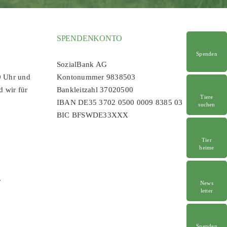
SPENDENKONTO
Spenden
SozialBank AG
0 Uhr und
Kontonummer 9838503
d wir für
Bankleitzahl 37020500
Tiere
IBAN DE35 3702 0500 0009 8385 03
suchen
BIC BFSWDE33XXX
Tier
heime
r
News
letter
Spenden