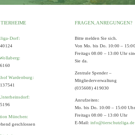
 TIERHEIME
FRAGEN, ANREGUNGEN?
zliga-Dorf:
Bitte melden Sie sich.
 40124
Von Mo. bis Do. 10:00 – 15:0
Freitags 08:00 – 13:00 Uhr sin
Wollaberg:
Sie da.
96160
Zentrale Spender –
zhof Wardenburg:
Mitgliederverwaltung
9137541
(035608) 419030
Unterheinsdorf:
Anrufzeiten:
65196
Mo. bis Do. 10:00 – 15:00 Uh
Freitags 08:00 – 13:00 Uhr
ation München:
E-Mail:
info@tierschutzliga.de
ehend geschlossen