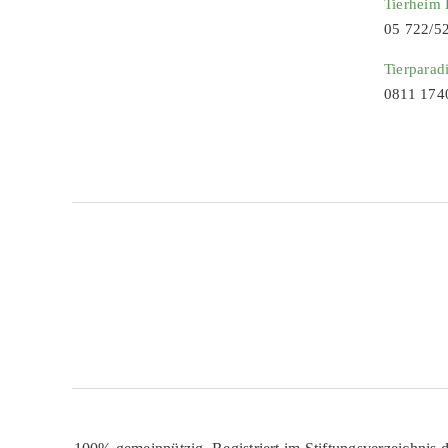
Tierheim
05 722/5
Tierparad
0811 174