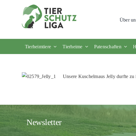
Skip
to
Über un
content
Tierheimtiere
Tierheime
Patenschaften
H
Unsere Kuschelmaus Jelly durfte zu
Newsletter