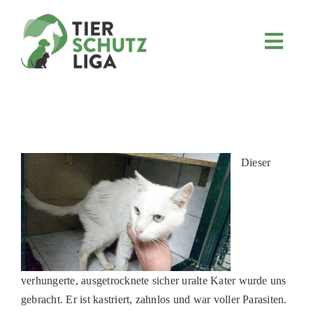
Skip
to
content
Toggl
Navig
JETZT SPENDEN
ÜBER UNS
PROJEKTE
MITMACHEN
Dieser
FÖRDERN & VERERBEN
KOOPERATIONEN
4KIDS
TIERHEIMTIERE
verhungerte, ausgetrocknete sicher uralte Kater wurde uns
gebracht. Er ist kastriert, zahnlos und war voller Parasiten.
TIERHEIME