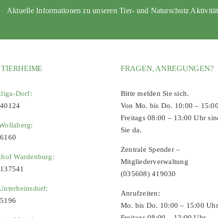
Aktuelle Informationen zu unseren Tier- und Naturschutz Aktivitä
 TIERHEIME
FRAGEN, ANREGUNGEN?
zliga-Dorf:
Bitte melden Sie sich.
 40124
Von Mo. bis Do. 10:00 – 15:0
Freitags 08:00 – 13:00 Uhr sin
Wollaberg:
Sie da.
96160
Zentrale Spender –
zhof Wardenburg:
Mitgliederverwaltung
9137541
(035608) 419030
Unterheinsdorf:
Anrufzeiten:
65196
Mo. bis Do. 10:00 – 15:00 Uh
Freitags 08:00 – 13:00 Uhr