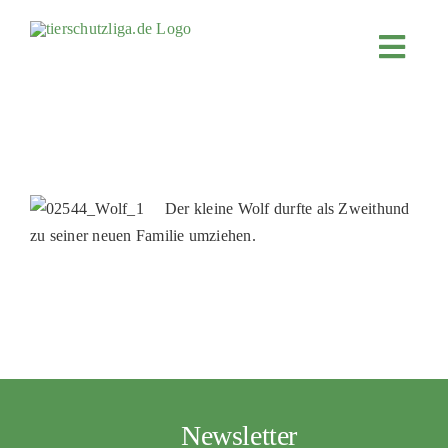
Skip
to
Toggl
content
Navig
JETZT SP
ÜBER UN
PROJEKT
Der kleine Wolf durfte als Zweithund
MITMACH
zu seiner neuen Familie umziehen.
FÖRDERN
KOOPERA
4KIDS
TIERHEIM
TIERHEI
Newsletter