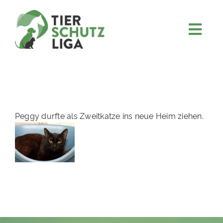
Skip
to
content
Togg
JETZT SPENDEN
Navi
ÜBER UNS
PROJEKTE
MITMACHEN
Peggy durfte als Zweitkatze ins neue Heim ziehen.
FÖRDERN & VERERBEN
KOOPERATIONEN
4KIDS
TIERHEIMTIERE
TIERHEIME