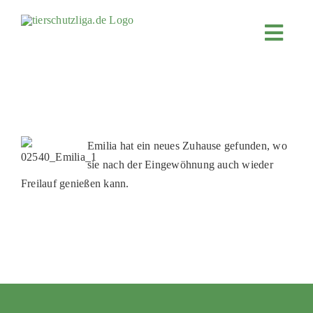
Skip
to
Toggl
content
Navig
JETZT SPENDEN
ÜBER UNS
PROJEKTE
Emilia hat ein neues Zuhause gefunden, wo
MITMACHEN
sie nach der Eingewöhnung auch wieder
FÖRDERN & VERERBEN
Freilauf genießen kann.
KOOPERATIONEN
4KIDS
TIERHEIMTIERE
TIERHEIME