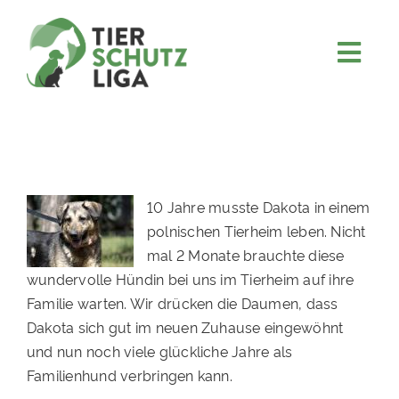
Skip
to
content
Togg
JETZT SPENDEN
Navi
ÜBER UNS
PROJEKTE
MITMACHEN
10 Jahre musste Dakota in einem
polnischen Tierheim leben. Nicht
FÖRDERN & VERERBEN
mal 2 Monate brauchte diese
KOOPERATIONEN
wundervolle Hündin bei uns im Tierheim auf ihre
Familie warten. Wir drücken die Daumen, dass
4KIDS
Dakota sich gut im neuen Zuhause eingewöhnt
TIERHEIMTIERE
und nun noch viele glückliche Jahre als
Familienhund verbringen kann.
TIERHEIME