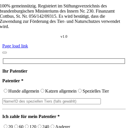
100% gemeinnützig. Registriert im Stiftungsverzeichnis des
brandenburgischen Ministeriums des Innern Nr. 230. Finanzamt
Cottbus, St. Nr. 056/142/09315. Es wird bestätigt, dass die
Zuwendung zur Förderung des Tier- und Naturschutzes verwendet
wird.
v1.0
Page load link
Ihr Patentier
Patentier *
Hunde allgemein
Katzen allgemein
Spezielles Tier
Ich zahle für mein Patentier *
20
60
120
240
Anderer