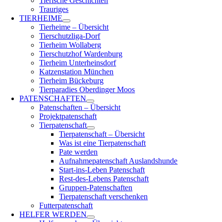
Tierische Geschichten
Trauriges
TIERHEIME
Tierheime – Übersicht
Tierschutzliga-Dorf
Tierheim Wollaberg
Tierschutzhof Wardenburg
Tierheim Unterheinsdorf
Katzenstation München
Tierheim Bückeburg
Tierparadies Oberdinger Moos
PATENSCHAFTEN
Patenschaften – Übersicht
Projektpatenschaft
Tierpatenschaft
Tierpatenschaft – Übersicht
Was ist eine Tierpatenschaft
Pate werden
Aufnahmepatenschaft Auslandshunde
Start-ins-Leben Patenschaft
Rest-des-Lebens Patenschaft
Gruppen-Patenschaften
Tierpatenschaft verschenken
Futterpatenschaft
HELFER WERDEN