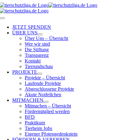
Skip
to
content
Toggle
Navigation
JETZT SPENDEN
ÜBER UNS
Über Uns – Übersicht
Wer wir sind
Die Stiftung
Transparenz
Kontakt
Tierrundschau
PROJEKTE
Projekte – Übersicht
Laufende Projekte
Abgeschlossene Projekte
Akute Notfellchen
MITMACHEN
Mitmachen – Übersicht
Fördermitglied werden
BFD
Praktikum
Tierheim Jobs
Eigener Pfotengedenkstein
FÖRDERN & VERERBEN