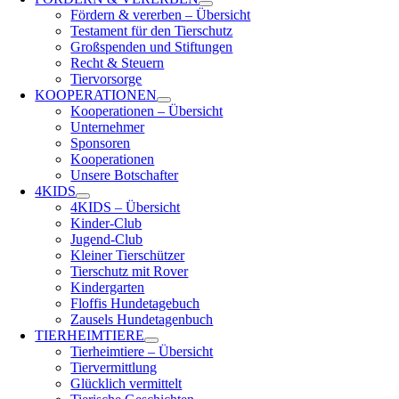
Fördern & vererben – Übersicht
Testament für den Tierschutz
Großspenden und Stiftungen
Recht & Steuern
Tiervorsorge
KOOPERATIONEN
Kooperationen – Übersicht
Unternehmer
Sponsoren
Kooperationen
Unsere Botschafter
4KIDS
4KIDS – Übersicht
Kinder-Club
Jugend-Club
Kleiner Tierschützer
Tierschutz mit Rover
Kindergarten
Floffis Hundetagebuch
Zausels Hundetagenbuch
TIERHEIMTIERE
Tierheimtiere – Übersicht
Tiervermittlung
Glücklich vermittelt