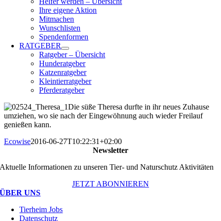
Helfer werden – Übersicht
Ihre eigene Aktion
Mitmachen
Wunschlisten
Spendenformen
RATGEBER
Ratgeber – Übersicht
Hunderatgeber
Katzenratgeber
Kleintierratgeber
Pferderatgeber
Die süße Theresa durfte in ihr neues Zuhause
umziehen, wo sie nach der Eingewöhnung auch wieder Freilauf
genießen kann.
Ecowise
2016-06-27T10:22:31+02:00
Newsletter
Aktuelle Informationen zu unseren Tier- und Naturschutz Aktivitäten
JETZT ABONNIEREN
ÜBER UNS
Tierheim Jobs
Datenschutz