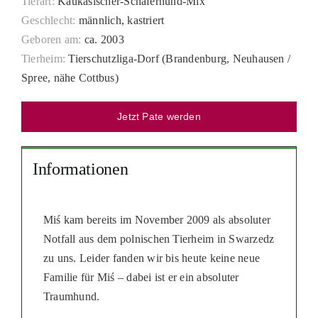
Tierart:
Kaukasischer-Schäferhund-Mix
PATENSCHAFTEN
Geschlecht:
männlich, kastriert
Geboren am:
ca. 2003
HELFER WERDEN
Tierheim:
Tierschutzliga-Dorf (Brandenburg, Neuhausen /
Spree, nähe Cottbus)
RATGEBER
Jetzt Pate werden
Informationen
Miś kam bereits im November 2009 als absoluter
Notfall aus dem polnischen Tierheim in Swarzedz
zu uns. Leider fanden wir bis heute keine neue
Familie für Miś – dabei ist er ein absoluter
Traumhund.