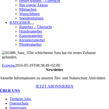
Helfer werden – Übersicht
Ihre eigene Aktion
Mitmachen
Wunschlisten
Spendenformen
RATGEBER
Ratgeber – Übersicht
Hunderatgeber
Katzenratgeber
Kleintierratgeber
Pferderatgeber
Die schüchterne Sara hat ein neues Zuhause
gefunden.
Ecowise
2016-05-19T08:38:49+02:00
Newsletter
Aktuelle Informationen zu unseren Tier- und Naturschutz Aktivitäten
JETZT ABONNIEREN
ÜBER UNS
Tierheim Jobs
Datenschutz
Impressum