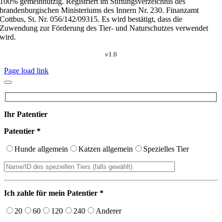
100% gemeinnützig. Registriert im Stiftungsverzeichnis des
brandenburgischen Ministeriums des Innern Nr. 230. Finanzamt
Cottbus, St. Nr. 056/142/09315. Es wird bestätigt, dass die
Zuwendung zur Förderung des Tier- und Naturschutzes verwendet
wird.
v1.0
Page load link
Ihr Patentier
Patentier *
Hunde allgemein
Katzen allgemein
Spezielles Tier
Ich zahle für mein Patentier *
20
60
120
240
Anderer