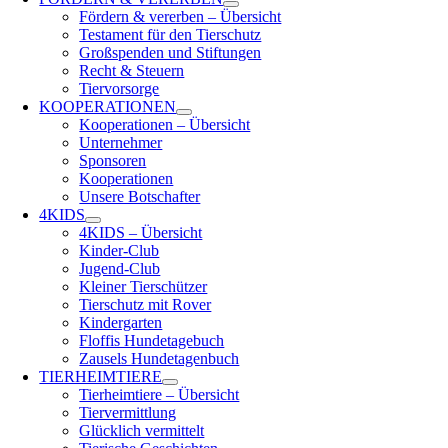
Fördern & vererben – Übersicht
Testament für den Tierschutz
Großspenden und Stiftungen
Recht & Steuern
Tiervorsorge
KOOPERATIONEN
Kooperationen – Übersicht
Unternehmer
Sponsoren
Kooperationen
Unsere Botschafter
4KIDS
4KIDS – Übersicht
Kinder-Club
Jugend-Club
Kleiner Tierschützer
Tierschutz mit Rover
Kindergarten
Floffis Hundetagebuch
Zausels Hundetagenbuch
TIERHEIMTIERE
Tierheimtiere – Übersicht
Tiervermittlung
Glücklich vermittelt