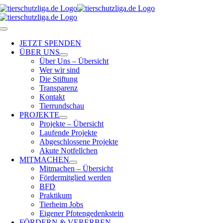
Skip
to
content
Toggle
Navigation
JETZT SPENDEN
ÜBER UNS
Über Uns – Übersicht
Wer wir sind
Die Stiftung
Transparenz
Kontakt
Tierrundschau
PROJEKTE
Projekte – Übersicht
Laufende Projekte
Abgeschlossene Projekte
Akute Notfellchen
MITMACHEN
Mitmachen – Übersicht
Fördermitglied werden
BFD
Praktikum
Tierheim Jobs
Eigener Pfotengedenkstein
FÖRDERN & VERERBEN