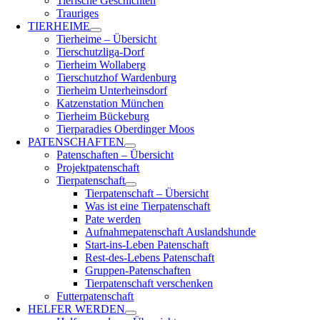
Tierische Geschichten
Trauriges
TIERHEIME
Tierheime – Übersicht
Tierschutzliga-Dorf
Tierheim Wollaberg
Tierschutzhof Wardenburg
Tierheim Unterheinsdorf
Katzenstation München
Tierheim Bückeburg
Tierparadies Oberdinger Moos
PATENSCHAFTEN
Patenschaften – Übersicht
Projektpatenschaft
Tierpatenschaft
Tierpatenschaft – Übersicht
Was ist eine Tierpatenschaft
Pate werden
Aufnahmepatenschaft Auslandshunde
Start-ins-Leben Patenschaft
Rest-des-Lebens Patenschaft
Gruppen-Patenschaften
Tierpatenschaft verschenken
Futterpatenschaft
HELFER WERDEN