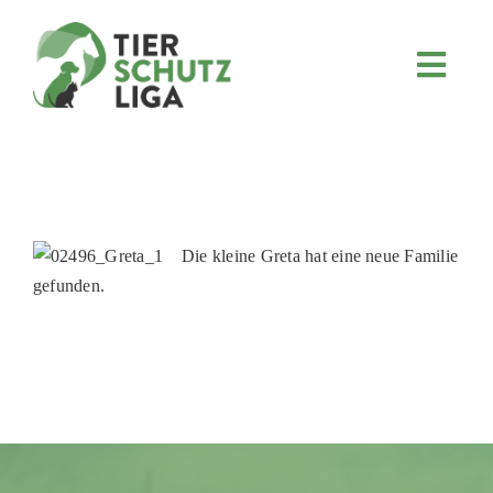
Skip
to
content
Toggl
Navig
JETZT SPENDEN
ÜBER UNS
PROJEKTE
MITMACHEN
Die kleine Greta hat eine neue Familie
gefunden.
FÖRDERN & VERERBEN
KOOPERATIONEN
4KIDS
TIERHEIMTIERE
TIERHEIME