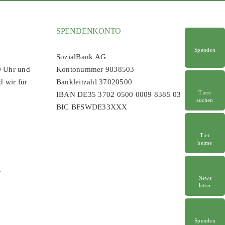
SPENDENKONTO
Spenden
SozialBank AG
0 Uhr und
Kontonummer 9838503
d wir für
Bankleitzahl 37020500
Tiere
IBAN DE35 3702 0500 0009 8385 03
suchen
BIC BFSWDE33XXX
Tier
heime
r
News
letter
Spenden