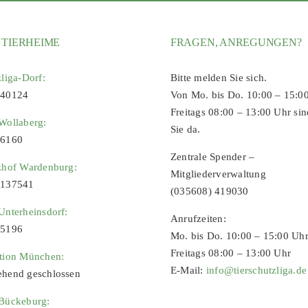
 TIERHEIME
FRAGEN, ANREGUNGEN?
zliga-Dorf:
Bitte melden Sie sich.
 40124
Von Mo. bis Do. 10:00 – 15:0
Freitags 08:00 – 13:00 Uhr sin
Wollaberg:
Sie da.
96160
Zentrale Spender –
zhof Wardenburg:
Mitgliederverwaltung
9137541
(035608) 419030
Unterheinsdorf:
Anrufzeiten:
65196
Mo. bis Do. 10:00 – 15:00 Uh
Freitags 08:00 – 13:00 Uhr
ation München:
E-Mail:
info@tierschutzliga.de
ehend geschlossen
 Bückeburg: