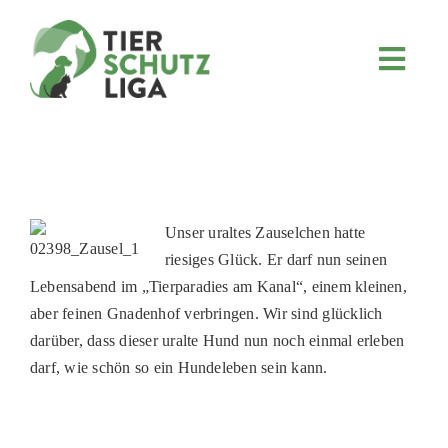
Skip
to
content
Toggl
Navig
JETZT SPENDEN
ÜBER UNS
PROJEKTE
MITMACHEN
Unser uraltes Zauselchen hatte
riesiges Glück. Er darf nun seinen
FÖRDERN & VERERBEN
Lebensabend im „Tierparadies am Kanal“, einem kleinen,
KOOPERATIONEN
aber feinen Gnadenhof verbringen. Wir sind glücklich
darüber, dass dieser uralte Hund nun noch einmal erleben
4KIDS
darf, wie schön so ein Hundeleben sein kann.
TIERHEIMTIERE
TIERHEIME