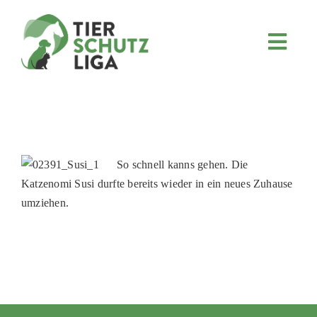
Skip
to
content
Toggl
Navig
JETZT SPENDEN
ÜBER UNS
PROJEKTE
MITMACHEN
So schnell kanns gehen. Die
Katzenomi Susi durfte bereits wieder in ein neues Zuhause
FÖRDERN & VERERBEN
umziehen.
KOOPERATIONEN
4KIDS
TIERHEIMTIERE
TIERHEIME