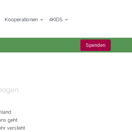
Kooperationen
4KIDS
Spenden
bogen
nland
uns geht
hr versteht