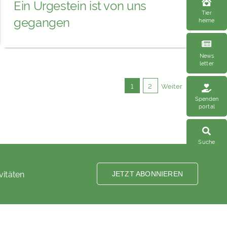
Ein Urgestein ist von uns
Tier
gegangen
heime
News
letter
1
2
Weiter
Spenden
portal
Suche
vitäten
JETZT ABONNIEREN