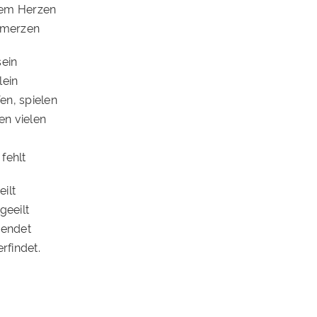
nem Herzen
chmerzen
sein
lein
en, spielen
en vielen
fehlt
ilt
geeilt
 endet
rfindet.