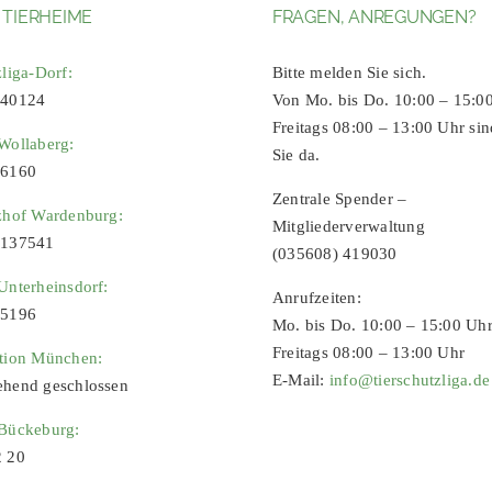
 TIERHEIME
FRAGEN, ANREGUNGEN?
zliga-Dorf:
Bitte melden Sie sich.
 40124
Von Mo. bis Do. 10:00 – 15:0
Freitags 08:00 – 13:00 Uhr sin
Wollaberg:
Sie da.
96160
Zentrale Spender –
zhof Wardenburg:
Mitgliederverwaltung
9137541
(035608) 419030
Unterheinsdorf:
Anrufzeiten:
65196
Mo. bis Do. 10:00 – 15:00 Uh
Freitags 08:00 – 13:00 Uhr
ation München:
E-Mail:
info@tierschutzliga.de
ehend geschlossen
 Bückeburg:
2 20