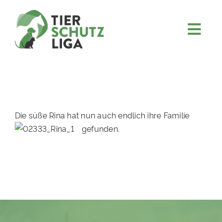
Skip
to
content
Togg
JETZT SPENDEN
Navi
ÜBER UNS
PROJEKTE
MITMACHEN
Die süße Rina hat nun auch endlich ihre Familie
gefunden.
FÖRDERN & VERERBEN
KOOPERATIONEN
4KIDS
TIERHEIMTIERE
TIERHEIME