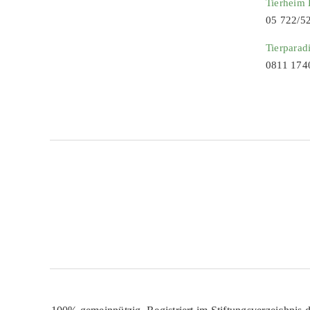
Tierheim
05 722/5
Tierparad
0811 174