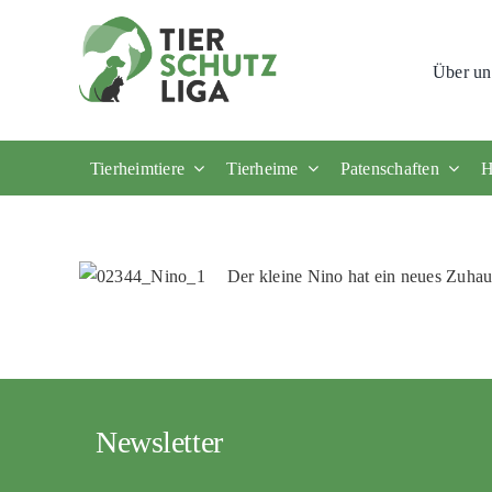
Skip
to
Über un
content
Tierheimtiere
Tierheime
Patenschaften
H
Der kleine Nino hat ein neues Zuha
Newsletter