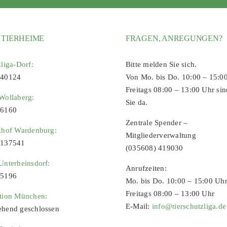
 TIERHEIME
FRAGEN, ANREGUNGEN?
zliga-Dorf:
Bitte melden Sie sich.
 40124
Von Mo. bis Do. 10:00 – 15:0
Freitags 08:00 – 13:00 Uhr sin
Wollaberg:
Sie da.
96160
Zentrale Spender –
zhof Wardenburg:
Mitgliederverwaltung
9137541
(035608) 419030
Unterheinsdorf:
Anrufzeiten:
65196
Mo. bis Do. 10:00 – 15:00 Uh
Freitags 08:00 – 13:00 Uhr
ation München:
E-Mail:
info@tierschutzliga.de
ehend geschlossen