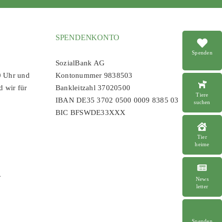
SPENDENKONTO
Spenden
SozialBank AG
0 Uhr und
Kontonummer 9838503
d wir für
Bankleitzahl 37020500
Tiere
IBAN DE35 3702 0500 0009 8385 03
suchen
BIC BFSWDE33XXX
Tier
heime
r
News
letter
Spenden