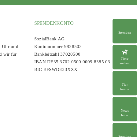
SPENDENKONTO
Spenden
SozialBank AG
0 Uhr und
Kontonummer 9838503
d wir für
Bankleitzahl 37020500
Tiere
IBAN DE35 3702 0500 0009 8385 03
suchen
BIC BFSWDE33XXX
Tier
heime
r
News
letter
Spenden