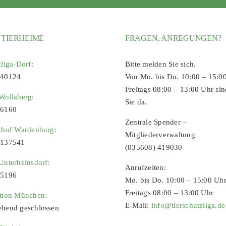
 TIERHEIME
FRAGEN, ANREGUNGEN?
zliga-Dorf:
Bitte melden Sie sich.
 40124
Von Mo. bis Do. 10:00 – 15:0
Freitags 08:00 – 13:00 Uhr sin
Wollaberg:
Sie da.
96160
Zentrale Spender –
zhof Wardenburg:
Mitgliederverwaltung
9137541
(035608) 419030
Unterheinsdorf:
Anrufzeiten:
65196
Mo. bis Do. 10:00 – 15:00 Uh
Freitags 08:00 – 13:00 Uhr
ation München:
E-Mail:
info@tierschutzliga.de
ehend geschlossen