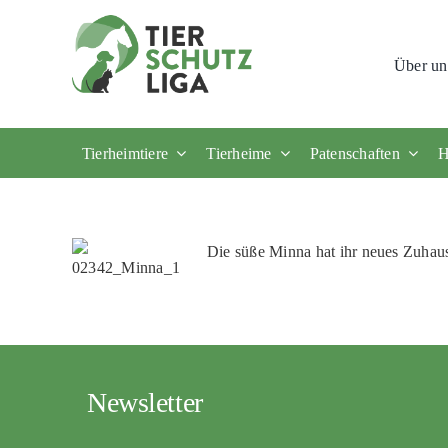
Skip
to
Über un
content
Tierheimtiere
Tierheime
Patenschaften
H
Die süße Minna hat ihr neues Zuhau
Newsletter