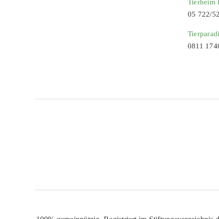
Tierheim
05 722/5
Tierparad
0811 174