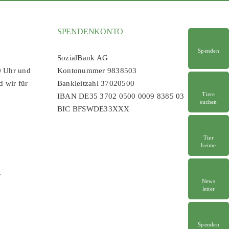
SPENDENKONTO
Spenden
SozialBank AG
0 Uhr und
Kontonummer 9838503
d wir für
Bankleitzahl 37020500
Tiere
IBAN DE35 3702 0500 0009 8385 03
suchen
BIC BFSWDE33XXX
Tier
heime
r
News
letter
Spenden