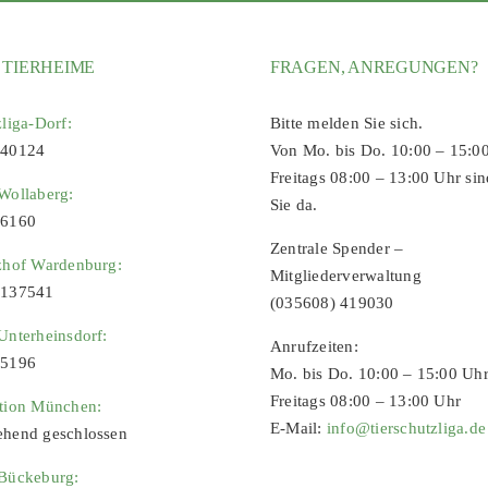
 TIERHEIME
FRAGEN, ANREGUNGEN?
zliga-Dorf:
Bitte melden Sie sich.
 40124
Von Mo. bis Do. 10:00 – 15:0
Freitags 08:00 – 13:00 Uhr sin
Wollaberg:
Sie da.
96160
Zentrale Spender –
zhof Wardenburg:
Mitgliederverwaltung
9137541
(035608) 419030
Unterheinsdorf:
Anrufzeiten:
65196
Mo. bis Do. 10:00 – 15:00 Uh
Freitags 08:00 – 13:00 Uhr
ation München:
E-Mail:
info@tierschutzliga.de
ehend geschlossen
 Bückeburg: