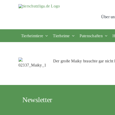
Skip
to
Über un
content
Tierheimtiere
Tierheime
Patenschaften
H
Der große Maiky brauchte gar nicht 
Newsletter