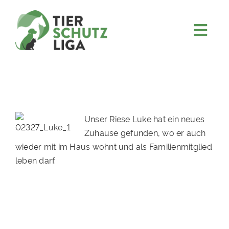
Skip
to
content
Togg
JETZT SPENDEN
Navi
ÜBER UNS
PROJEKTE
MITMACHEN
Unser Riese Luke hat ein neues
Zuhause gefunden, wo er auch
FÖRDERN & VERERBEN
wieder mit im Haus wohnt und als Familienmitglied
KOOPERATIONEN
leben darf.
4KIDS
TIERHEIMTIERE
TIERHEIME