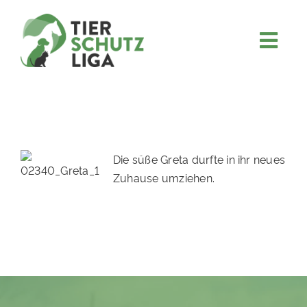
Skip
to
content
Togg
JETZT SPENDEN
Navi
ÜBER UNS
PROJEKTE
MITMACHEN
Die süße Greta durfte in ihr neues
Zuhause umziehen.
FÖRDERN & VERERBEN
KOOPERATIONEN
4KIDS
TIERHEIMTIERE
TIERHEIME