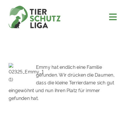
Skip
to
content
Togg
JETZT SPENDEN
Navi
ÜBER UNS
PROJEKTE
MITMACHEN
Emmy hat endlich eine Familie
gefunden. Wir drücken die Daumen,
FÖRDERN & VERERBEN
dass die kleine Terrierdame sich gut
KOOPERATIONEN
eingewöhnt und nun ihren Platz für immer
gefunden hat.
4KIDS
TIERHEIMTIERE
TIERHEIME