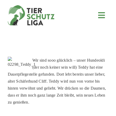
Skip
to
content
Toggl
Navig
JETZT SP
ÜBER UN
PROJEKT
MITMACH
Wir sind sooo glücklich – unser Hundeoldi
(der noch keiner sein will) Teddy hat eine
FÖRDERN
Dauerpflegestelle gefunden. Dort lebt bereits unser lieber,
KOOPERA
alter Schäferhund Cliff. Teddy wird nun von vorne bis
hinten verwöhnt und geliebt. Wir drücken so die Daumen,
4KIDS
dass er ihm noch ganz lange Zeit bleibt, sein neues Leben
TIERHEIM
zu genießen.
TIERHEI