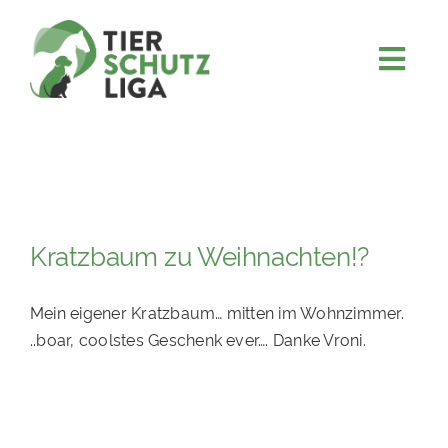
Skip
to
content
Togg
JETZT SPENDEN
Navi
ÜBER UNS
PROJEKTE
MITMACHEN
Kratzbaum zu Weihnachten!?
FÖRDERN & VERERBEN
Mein eigener Kratzbaum… mitten im Wohnzimmer.
KOOPERATIONEN
..
boar,
coolstes Geschenk ever…. Danke Vroni.
4KIDS
TIERHEIMTIERE
TIERHEIME