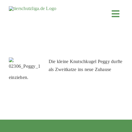
Skip
to
Toggl
content
Navig
JETZT SP
ÜBER UN
PROJEKT
Die kleine Knutschkugel Peggy durfte
MITMACH
als Zweitkatze ins neue Zuhause
FÖRDERN
einziehen.
KOOPERA
4KIDS
TIERHEIM
TIERHEI