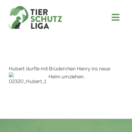
Skip
to
content
Togg
JETZT SPENDEN
Navi
ÜBER UNS
PROJEKTE
MITMACHEN
Hubert durfte mit Brüderchen Henry ins neue
Heim umziehen.
FÖRDERN & VERERBEN
KOOPERATIONEN
4KIDS
TIERHEIMTIERE
TIERHEIME