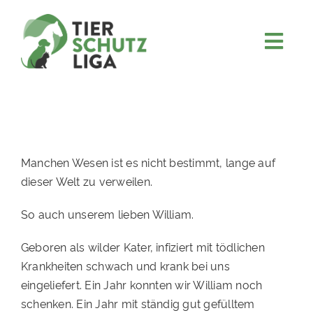
Skip
to
content
Togg
JETZT SPENDEN
Navi
ÜBER UNS
PROJEKTE
MITMACHEN
Manchen Wesen ist es nicht bestimmt, lange auf
dieser Welt zu verweilen.
FÖRDERN & VERERBEN
So auch unserem lieben William.
KOOPERATIONEN
4KIDS
Geboren als wilder Kater, infiziert mit tödlichen
Krankheiten schwach und krank bei uns
TIERHEIMTIERE
eingeliefert. Ein Jahr konnten wir William noch
schenken. Ein Jahr mit ständig gut gefülltem
TIERHEIME