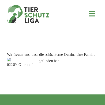
Skip
to
content
Toggl
Navig
JETZT SPENDEN
ÜBER UNS
PROJEKTE
MITMACHEN
Wir freuen uns, dass die schüchterne Quirina eine Familie
gefunden hat.
FÖRDERN & VERERBEN
KOOPERATIONEN
4KIDS
TIERHEIMTIERE
TIERHEIME