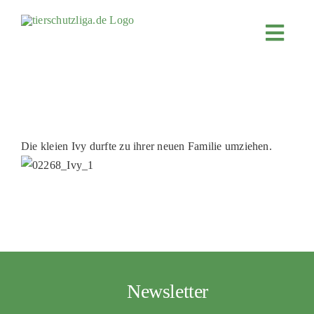
Skip
to
Toggl
content
Navig
JETZT SP
ÜBER UN
PROJEKT
Die kleien Ivy durfte zu ihrer neuen Familie umziehen.
MITMACH
FÖRDERN
KOOPERA
4KIDS
TIERHEIM
Newsletter
TIERHEI