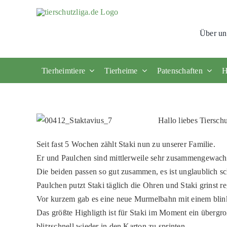
Skip
to
Über un
content
Tierheimtiere
Tierheime
Patenschaften
H
Hallo liebes Tiersch
Seit fast 5 Wochen zählt Staki nun zu unserer Familie.
Er und Paulchen sind mittlerweile sehr zusammengewachs
Die beiden passen so gut zusammen, es ist unglaublich s
Paulchen putzt Staki täglich die Ohren und Staki grinst re
Vor kurzem gab es eine neue Murmelbahn mit einem blink
Das größte Highligth ist für Staki im Moment ein übergr
blitzschnell wieder in den Karton zu sprinten.