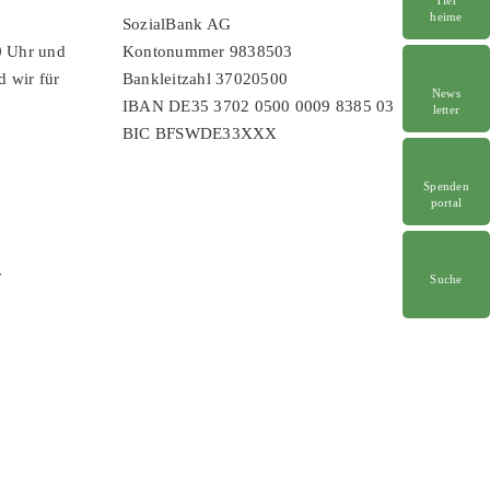
heime
SozialBank AG
0 Uhr und
Kontonummer 9838503
d wir für
Bankleitzahl 37020500
News
IBAN DE35 3702 0500 0009 8385 03
letter
BIC BFSWDE33XXX
Spenden
portal
r
Suche