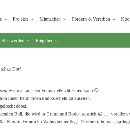
s
Projekte
Mitmachen
Fördern & Vererben
Koop
elfer werden
Ratgeber
utzliga Dorf
en, wie man auf den Fotos vielleicht sehen kann 😉
chön ihnen beim toben und kuscheln zu zusehen.
gelrecht dabei.
enden Ball, die wird in Grund und Boden gespielt 😀 …. vorallem 
oßer Karton der nun im Wohnzimmer liegt. Er rennt rein, raus, sprin