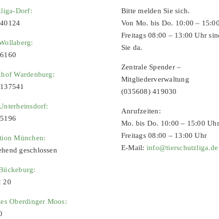
zliga-Dorf:
Bitte melden Sie sich.
 40124
Von Mo. bis Do. 10:00 – 15:0
Freitags 08:00 – 13:00 Uhr sin
Wollaberg:
Sie da.
96160
Zentrale Spender –
zhof Wardenburg:
Mitgliederverwaltung
9137541
(035608) 419030
Unterheinsdorf:
Anrufzeiten:
65196
Mo. bis Do. 10:00 – 15:00 Uh
Freitags 08:00 – 13:00 Uhr
ation München:
E-Mail:
info@tierschutzliga.de
ehend geschlossen
 Bückeburg:
2 20
ies Oberdinger Moos:
0