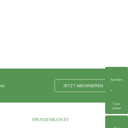
Spenden
ten
JETZT ABONNIEREN
Tiere
suchen
SPENDENKONTO
Tier