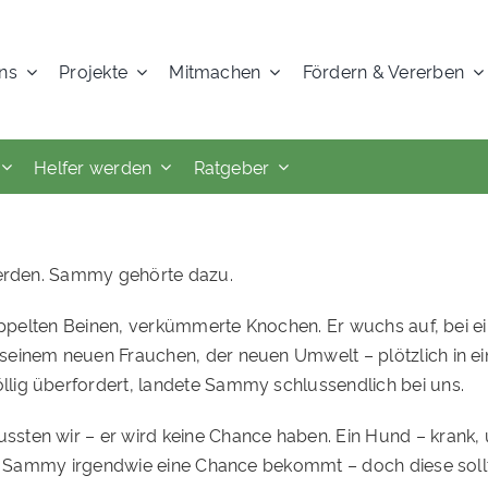
ns
Projekte
Mitmachen
Fördern & Vererben
Helfer werden
Ratgeber
werden. Sammy gehörte dazu.
ppelten Beinen, verkümmerte Knochen. Er wuchs auf, bei einer 
einem neuen Frauchen, der neuen Umwelt – plötzlich in ein
lig überfordert, landete Sammy schlussendlich bei uns.
ten wir – er wird keine Chance haben. Ein Hund – krank, u
mit Sammy irgendwie eine Chance bekommt – doch diese soll