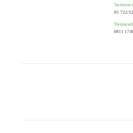
Tierheim
05 722/5
Tierparad
0811 174