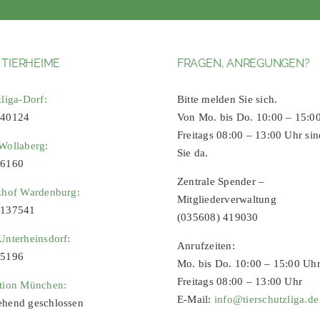
 TIERHEIME
FRAGEN, ANREGUNGEN?
zliga-Dorf:
Bitte melden Sie sich.
 40124
Von Mo. bis Do. 10:00 – 15:0
Freitags 08:00 – 13:00 Uhr sin
Wollaberg:
Sie da.
96160
Zentrale Spender –
zhof Wardenburg:
Mitgliederverwaltung
9137541
(035608) 419030
Unterheinsdorf:
Anrufzeiten:
65196
Mo. bis Do. 10:00 – 15:00 Uh
Freitags 08:00 – 13:00 Uhr
ation München:
E-Mail:
info@tierschutzliga.de
ehend geschlossen