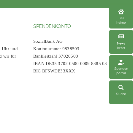
Tier
heime
SPENDENKONTO
SozialBank AG
News
letter
0 Uhr und
Kontonummer 9838503
d wir für
Bankleitzahl 37020500
IBAN DE35 3702 0500 0009 8385 03
Spenden
BIC BFSWDE33XXX
portal
Suche
r