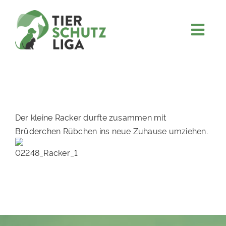
Skip
to
content
Togg
JETZT SPENDEN
Navi
ÜBER UNS
PROJEKTE
MITMACHEN
Der kleine Racker durfte zusammen mit
Brüderchen Rübchen ins neue Zuhause umziehen.
FÖRDERN & VERERBEN
KOOPERATIONEN
4KIDS
TIERHEIMTIERE
TIERHEIME