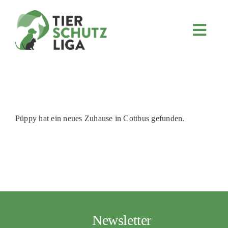
Skip
to
content
Toggl
Navig
JETZT SPENDEN
ÜBER UNS
PROJEKTE
MITMACHEN
Püppy hat ein neues Zuhause in Cottbus gefunden.
FÖRDERN & VERERBEN
KOOPERATIONEN
4KIDS
TIERHEIMTIERE
Newsletter
TIERHEIME