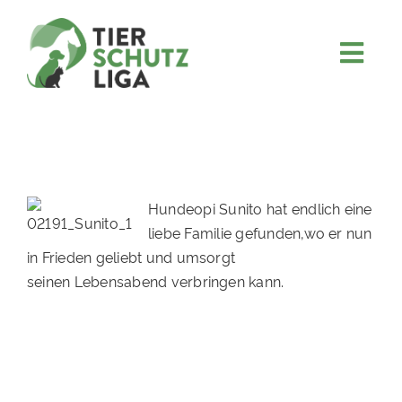
Skip
to
content
Togg
JETZT SPENDEN
Navi
ÜBER UNS
PROJEKTE
MITMACHEN
Hundeopi Sunito hat endlich eine
liebe Familie gefunden,wo er nun
FÖRDERN & VERERBEN
in Frieden geliebt und umsorgt
KOOPERATIONEN
seinen Lebensabend verbringen kann.
4KIDS
TIERHEIMTIERE
TIERHEIME