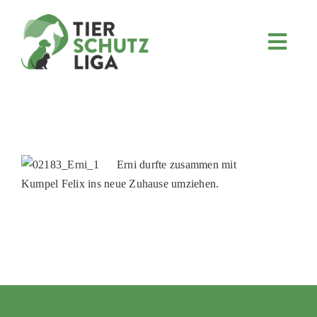
Skip
to
content
Toggl
Navig
JETZT SPENDEN
ÜBER UNS
PROJEKTE
MITMACHEN
Erni durfte zusammen mit
Kumpel Felix ins neue Zuhause umziehen.
FÖRDERN & VERERBEN
KOOPERATIONEN
4KIDS
TIERHEIMTIERE
TIERHEIME