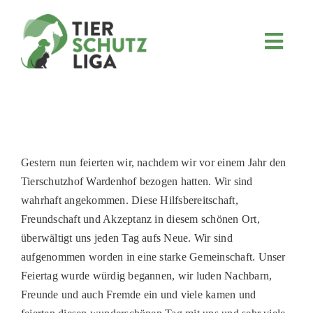
Skip
to
content
Toggl
Navig
JETZT SPENDEN
ÜBER UNS
PROJEKTE
MITMACHEN
Gestern nun feierten wir, nachdem wir vor einem Jahr den
Tierschutzhof Wardenhof bezogen hatten. Wir sind
FÖRDERN & VERERBEN
wahrhaft angekommen. Diese Hilfsbereitschaft,
KOOPERATIONEN
Freundschaft und Akzeptanz in diesem schönen Ort,
überwältigt uns jeden Tag aufs Neue. Wir sind
4KIDS
aufgenommen worden in eine starke Gemeinschaft. Unser
TIERHEIMTIERE
Feiertag wurde würdig begannen, wir luden Nachbarn,
Freunde und auch Fremde ein und viele kamen und
TIERHEIME