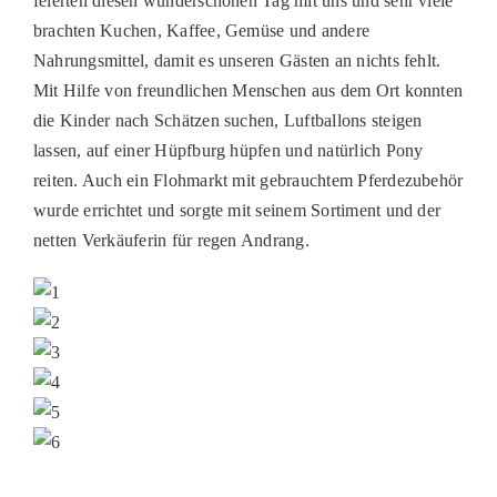
feierten diesen wunderschönen Tag mit uns und sehr viele
PATENSCHAFTEN
brachten Kuchen, Kaffee, Gemüse und andere
Nahrungsmittel, damit es unseren Gästen an nichts fehlt.
HELFER WERDEN
Mit Hilfe von freundlichen Menschen aus dem Ort konnten
die Kinder nach Schätzen suchen, Luftballons steigen
RATGEBER
lassen, auf einer Hüpfburg hüpfen und natürlich Pony
reiten. Auch ein Flohmarkt mit gebrauchtem Pferdezubehör
wurde errichtet und sorgte mit seinem Sortiment und der
netten Verkäuferin für regen Andrang.