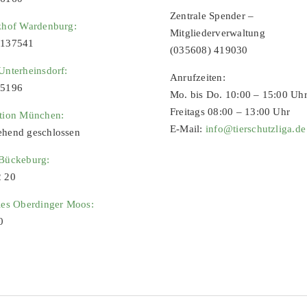
Zentrale Spender –
zhof Wardenburg:
Mitgliederverwaltung
9137541
(035608) 419030
Unterheinsdorf:
Anrufzeiten:
65196
Mo. bis Do. 10:00 – 15:00 Uh
Freitags 08:00 – 13:00 Uhr
ation München:
E-Mail:
info@tierschutzliga.de
ehend geschlossen
 Bückeburg:
2 20
ies Oberdinger Moos:
0