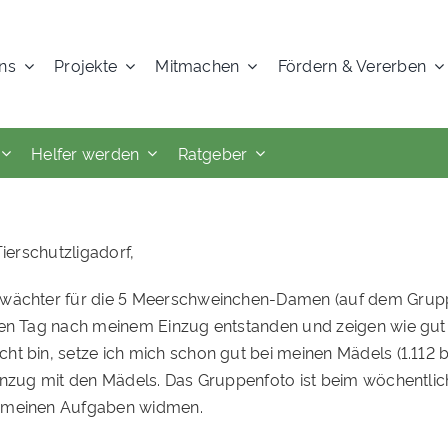
ns
Projekte
Mitmachen
Fördern & Vererben
Helfer werden
Ratgeber
ierschutzligadorf,
wächter für die 5 Meerschweinchen-Damen (auf dem Gruppen
en Tag nach meinem Einzug entstanden und zeigen wie gut i
t bin, setze ich mich schon gut bei meinen Mädels (1.112 b
Einzug mit den Mädels. Das Gruppenfoto ist beim wöchentl
r meinen Aufgaben widmen.