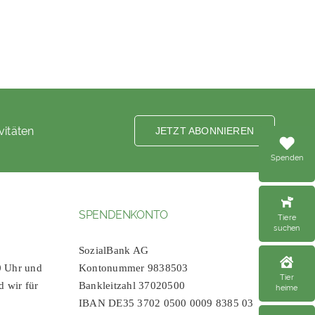
vitäten
JETZT ABONNIEREN
Spenden
SPENDENKONTO
Tiere
suchen
SozialBank AG
0 Uhr und
Kontonummer 9838503
Tier
d wir für
Bankleitzahl 37020500
heime
IBAN DE35 3702 0500 0009 8385 03