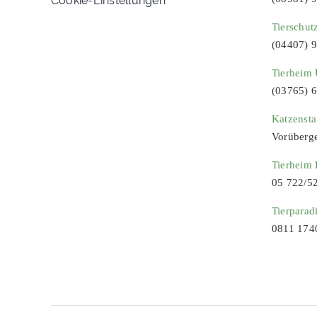
Tierschut
(04407) 
Tierheim 
(03765) 
Katzenst
Vorüberg
Tierheim
05 722/5
Tierparad
0811 174