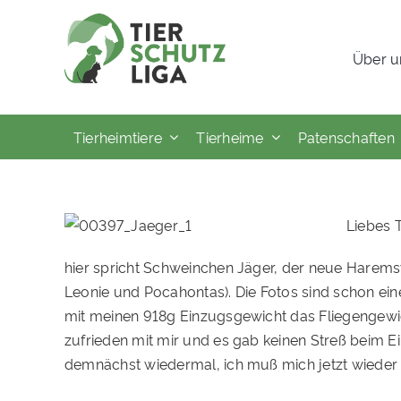
Skip
to
Über u
content
Tierheimtiere
Tierheime
Patenschaften
Liebes T
hier spricht Schweinchen Jäger, der neue Harems
Leonie und Pocahontas). Die Fotos sind schon ein
mit meinen 918g Einzugsgewicht das Fliegengewich
zufrieden mit mir und es gab keinen Streß beim 
demnächst wiedermal, ich muß mich jetzt wiede