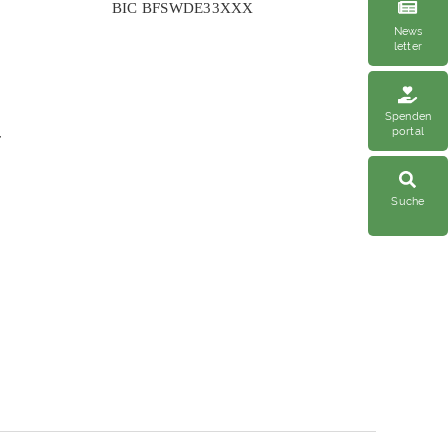
BIC BFSWDE33XXX
News
letter
Spenden
portal
r
Suche