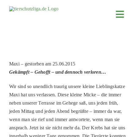
Skip
to
Toggl
content
Navig
JETZT SP
ÜBER UN
PROJEKT
Maxi – gestorben am 25.06.2015
MITMACH
Gekämpft – Gehofft – und dennoch verloren…
FÖRDERN
Wir sind so unendlich traurig unsere kleine Lieblingskatze
KOOPERA
Maxi hat uns verlassen. Diese kleine Micke – die immer
neben unserer Terrasse im Gehege saß, uns jeden früh,
4KIDS
jeden Mittag und jeden Abend begrüßte – immer da war,
TIERHEIM
wenn man sie rief und immer antwortete, wenn man sie
ansprach. Jetzt ist sie nicht mehr da. Der Krebs hat sie uns
TIERHEI
innerhalb weniger Tage genommen. Die Tierärzte konnten