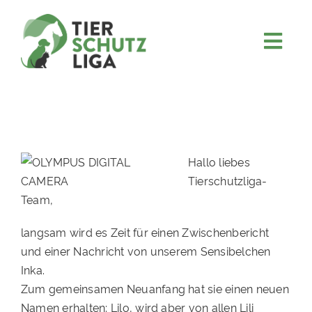
Skip
to
content
Togg
JETZT SPENDEN
Navi
ÜBER UNS
PROJEKTE
MITMACHEN
Hallo liebes
Tierschutzliga-
FÖRDERN & VERERBEN
Team,
KOOPERATIONEN
langsam wird es Zeit für einen Zwischenbericht
4KIDS
und einer Nachricht von unserem Sensibelchen
Inka.
TIERHEIMTIERE
Zum gemeinsamen Neuanfang hat sie einen neuen
TIERHEIME
Namen erhalten: Lilo, wird aber von allen Lili