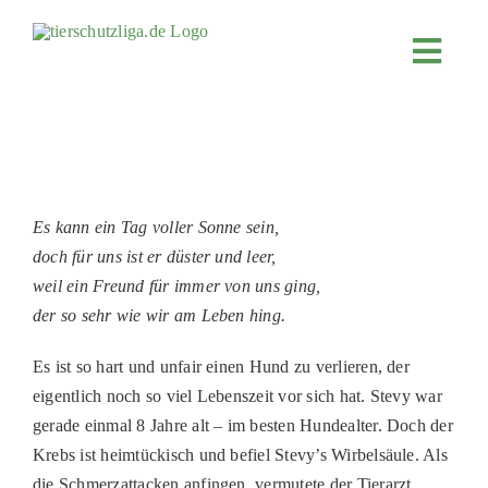
Skip
to
Toggl
content
Navig
JETZT SPENDEN
ÜBER UNS
PROJEKTE
Es kann ein Tag voller Sonne sein,
MITMACHEN
doch für uns ist er düster und leer,
FÖRDERN & VERERBEN
weil ein Freund für immer von uns ging,
der so sehr wie wir am Leben hing.
KOOPERATIONEN
Es ist so hart und unfair einen Hund zu verlieren, der
4KIDS
eigentlich noch so viel Lebenszeit vor sich hat. Stevy war
TIERHEIMTIERE
gerade einmal 8 Jahre alt – im besten Hundealter. Doch der
Krebs ist heimtückisch und befiel Stevy’s Wirbelsäule. Als
TIERHEIME
die Schmerzattacken anfingen, vermutete der Tierarzt