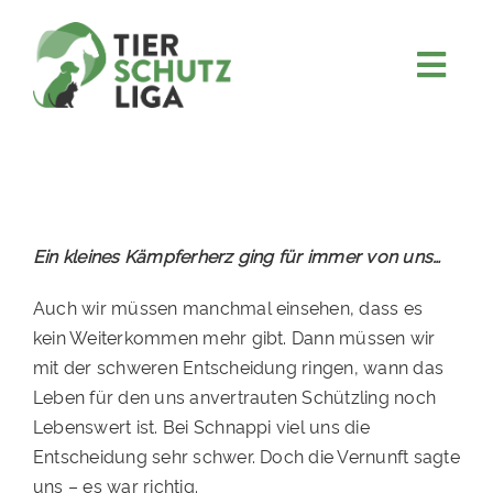
Skip
to
content
Togg
JETZT SPENDEN
Navi
ÜBER UNS
PROJEKTE
MITMACHEN
Ein kleines Kämpferherz ging für immer von uns…
FÖRDERN & VERERBEN
Auch wir müssen manchmal einsehen, dass es
kein Weiterkommen mehr gibt. Dann müssen wir
KOOPERATIONEN
mit der schweren Entscheidung ringen, wann das
4KIDS
Leben für den uns anvertrauten Schützling noch
Lebenswert ist. Bei Schnappi viel uns die
TIERHEIMTIERE
Entscheidung sehr schwer. Doch die Vernunft sagte
TIERHEIME
uns – es war richtig.